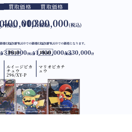
買取価格
買取価格
1,300,000
,400,000
0
¥
(税込)
(税込)
(税込)
の価格となります。
※上記はPSA10での価格となります。
※上記はPSA10での価格となります。
330,000
1,400,000
330,000
¥
PSA9
¥
PSA9
¥
込)
(税込)
(税込)
(税込)
ルイージピカ
マリオピカチ
チュウ
ュウ
296/XY-P