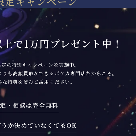
限定キャンペーン
以上で
1万円プレゼント中！
限定の特別キャンペーンを実施中。
よりも高額買取ができるポケカ専門店だからこそ。
得な特典をぜひご活用ください。
定・相談は
完全無料
どうか
決めていなくてもOK