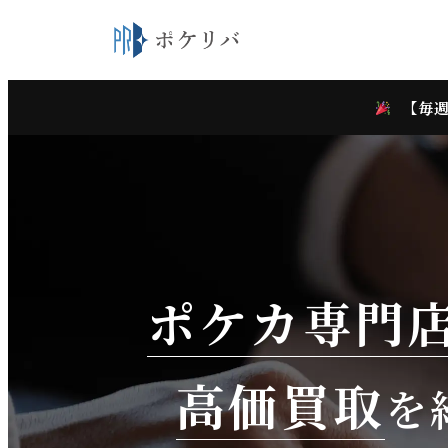
【毎週
ポケカ専門
高価買取
を