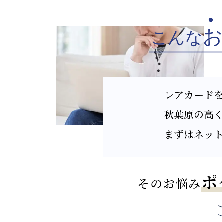
買取価格
買取価格
95,000
105,000
¥
¥
2
(税込)
¥
※上記はPSA10での価格となります。
※上記はPSA10で
40,000
PSA9
¥
PSA9
レアカード
(税込)
秋葉原の高
ポンチョを着
ポンチョを
たピカチュウ
たピカチュ
207/XY-P
208/XY-P
まずはネッ
ポ
そのお悩み
買取価格
買取価格