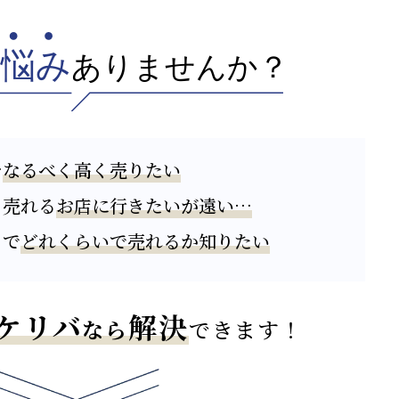
買取価格
買取価格
4,150,000
¥
,350,000
(税込)
(税込)
(税込)
の価格となります。
※上記はPSA10での価格となります。
※上記はPSA10での価格となります。
32,000
1,000,000
2,200,000
¥
PSA9
¥
PSA9
¥
を
なるべく高く売りたい
(税込)
(税込)
(税込)
く売れる
お店に行きたいが遠い…
着
ポンチョを着
ポンチョを着
ウ
たピカチュウ
たピカチュウ
231/XY-P
230/XY-P
トで
どれくらいで売れるか知りたい
ケリバ
解決
なら
できます！
買取価格
買取価格