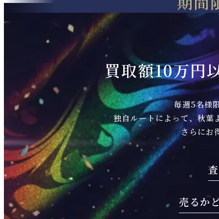
期間
買取額10万円
毎週5名様
独自ルートによって、秋葉
さらにお
査
売るか