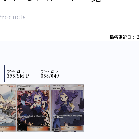
Products
最新更新日： 202
アセロラ
アセロラ
395/SM-P
056/049