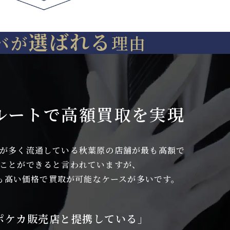
00
,100,000
1,950,000
¥
(税込)
(税込)
(税込)
選ばれる
バが
理由
の価格となります。
※上記はPSA10での価格となります。
※上記はPSA10での価格となります。
1,000,000
1,000,000
950,000
¥
PSA9
¥
PSA9
¥
(税込)
(税込)
(税込)
(税込)
ご
スカル団ごっ
ピカチュウ
ルートで
高額買取を実現
ュ
こピカチュウ
288/SM-P
P
013/SM-P
が多く流通している
秋葉原の店舗が最も高額で
ことができると
言われていますが、
も高い価格で
買取が可能なケースが多いです。
買取価格
買取価格
ポケカ販売店と
提携している」