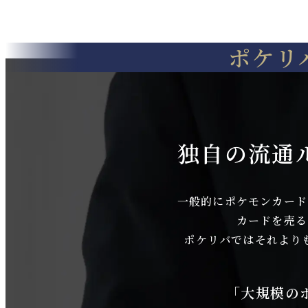
3,000,000
2,280,0
2
¥
¥
¥
(税込)
ポケリ
※上記はPSA10での価格となります。
※上記はPSA10で
1,600,000
PSA9
¥
PSA9
ギャラドスご
コイキング
独自の流通
っこピカチュ
っこピカチ
ウ 151/XY-P
ウ 150/XY-
一般的にポケモンカード
カードを売る
ポケリバではそれより
買取価格
買取価格
「大規模の