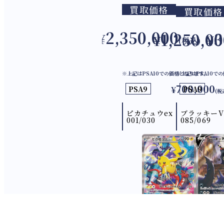
買取価格
買取価格
2,350,000
3
1,250,00
¥
¥
¥
(税込)
※上記はPSA10での価格となります。
※上記はPSA10で
700,000
PSA9
¥
PSA9
(税
ピカチュウex
ブラッキーV
001/030
085/069