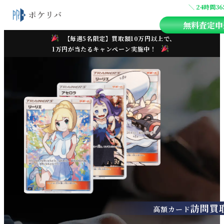
＼ 24時間3
無料査定申
【毎週5名限定】買取額10万円以上で、
1万円が当たるキャンペーン実施中！
訪問買
高額カード