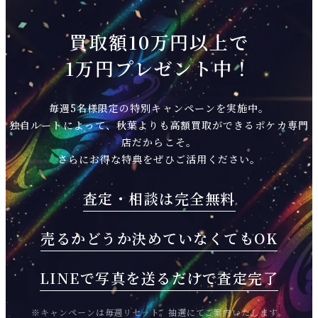
買取額10万円以上で
1万円プレゼント中！
毎週5名様限定の特別キャンペーンを実施中。
独自ルートによって、秋葉よりも高額買取ができるポケカ専門
店だからこそ。
さらにお得な特典をぜひご活用ください。
査定・相談は
完全無料
売るかどうか
決めていなくてもOK
LINEで写真を送るだけで
査定完了
※キャンペーンは毎週リセット。抽選にてご案内いたします。