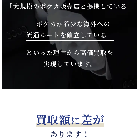
「大規模のポケカ販売店と
提携している」
「ポケカが希少な海外への
流通ルートを確立している」
といった理由から高価買取を
実現しています。
買取額
差が
に
あります！