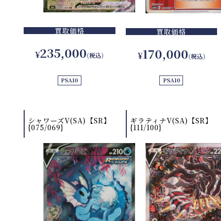
買取価格
買取価格
235,000
170,000
¥
¥
(税込)
(税込)
PSA10
PSA10
シャワーズV(SA)【SR】
ギラティナV(SA)【SR】
{075/069}
{111/100}