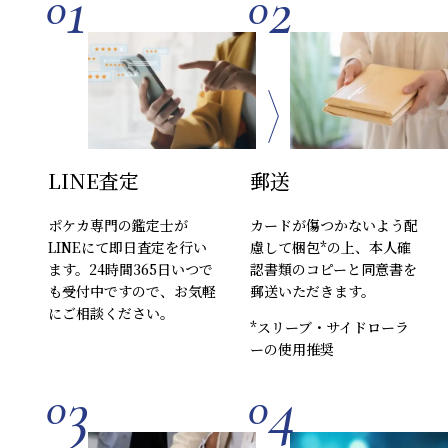
1
2
0
0
LINE査定
郵送
ポケカ専門の鑑定士が
カードが傷つかないよう配
LINEにて即日査定を行い
慮して梱包*の上、本人確
ます。24時間365日いつで
認書類のコピーと同意書を
も受付中ですので、お気軽
郵送いただきます。
にご相談ください。
*スリーブ・サイドローラ
ーの使用推奨
3
4
0
0