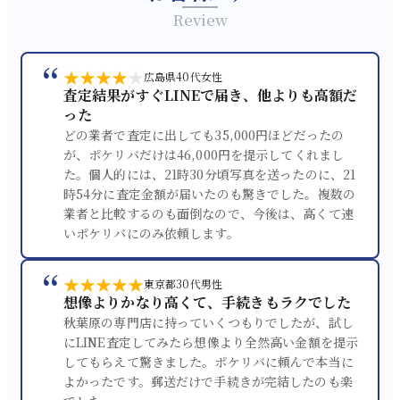
Review
“
★★★★
★
広島県
40代
女性
査定結果がすぐLINEで届き、他よりも高額だ
った
どの業者で査定に出しても35,000円ほどだったの
が、ポケリバだけは46,000円を提示してくれまし
た。個人的には、21時30分頃写真を送ったのに、21
時54分に査定金額が届いたのも驚きでした。複数の
業者と比較するのも面倒なので、今後は、高くて速
いポケリバにのみ依頼します。
“
★★★★★
東京都
30代
男性
想像よりかなり高くて、手続きもラクでした
秋葉原の専門店に持っていくつもりでしたが、試し
にLINE査定してみたら想像より全然高い金額を提示
してもらえて驚きました。ポケリバに頼んで本当に
よかったです。郵送だけで手続きが完結したのも楽